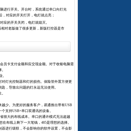
脑进行开关。开台时，系统通过串口向灯光
之后，对应的开关打开，电灯就点亮；
，对应的开关关闭，电灯就熄灭。
相对老版做了很多更新，新版灯控器是市
。
，会员卡支付金额和应交现金额。对于收银电脑需
择。
业。
时对灯光控制器和灯的损伤。保险管外置方便更
钥匙，导致出问题的灯永远无法使用。
生。
来越少。为更好的服务客户，易通推出带有USB
个支持USB+串口双通讯的设备。
节省很大的布线成本。串口的通许模式无法超越
者想在布线上剩下一大笔钱，485是理想的选择。
制器进行级联，不会影响你的软件设置，不会影