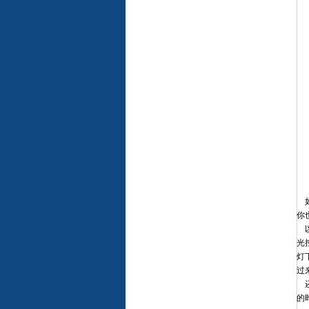
如
你
以
光
灯
过
还
的