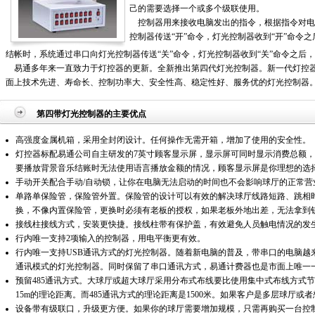
己的需要选择一个或多个级联使用。
控制器用来接收电脑发出的指令，根据指令对电
控制器传送“开”命令，灯光控制器收到“开”命令
结帐时，系统通过串口向灯光控制器传送“关”命令，灯光控制器收到“关”命令之后
易通多年来一直致力于灯控器的更新。全新推出第四代灯光控制器。新一代灯控器
面上技术先进、寿命长、控制功率大、安全性高、稳定性好、服务优的灯光控制器
第四带灯光控制器的主要优点
高强度金属机箱，采用全封闭设计。任何操作无需开箱，增加了使用的安全性。
灯控器标配易通公司自主研发的7英寸顾客显示屏，显示屏可同时显示消费总额
要播放背景音乐结账时无法使用语言播放金额的情况，顾客显示屏是你理想的选
手动开关配合手动/自动锁，让你在电脑无法启动的时间也不会影响球厅的正常营
单路单保险管，保险管外置。保险管的设计可以有效的解决球厅线路短路、跳相
换，不像内置保险管，更换时必须有老板的授权，如果老板外地出差，无法拿到
接线柱接线方式，安装更快捷。接线柱带有保护盖，有效避免人员触电情况的发
行内唯一支持2项输入的控制器，用电平衡更有效。
行内唯一支持USB通讯方式的灯光控制器。随着新电脑的普及，带串口的电脑越
通讯模式的灯光控制器。同时保留了串口通讯方式，易通计费器也是市面上唯一一
预留485通讯方式。大球厅或超大球厅采用分布式布线要比使用集中式布线方式
15m的理论距离。而485通讯方式的理论距离是1500米。如果客户是多层球厅或
设备带有级联口，升级更方便。如果你的球厅需要增加规模，只需再购买一台控