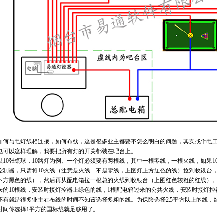
何与电灯线相连接，如何布线，这是很多业主都要不怎么明白的问题，其实找个电工
也可以这样理解，我要把所有灯的开关都装在吧台上。
10张桌球，10路灯为例。一个灯必须要有两根线，其中一根零线，一根火线，如果10
控制器，只需将10火线（注意是火线，不是零线，上图灯上方红色的线）拉到收银台，
下方黑色的线），然后再从配电箱拉一根总的火线到收银台（上图红色较粗的红线）。这
来的10根线，安装时接灯控器上绿色的线，1根配电箱过来的公共火线，安装时接灯控
有就是很多业主在布线的时间不知该选择多粗的线。为保险选择2.5平方以上的线，结
时间你选择1平方的国标线就足够用了。