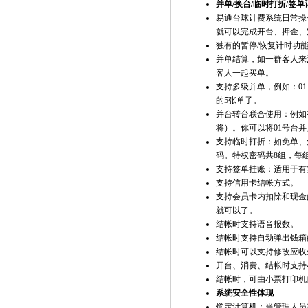
并单/换台/临时打折/签单
易通台球计费系统
日常操
就可以完成开台、押金、
独有的暂停/恢复计时功
并单结算，如一群客人来
客人一起买单。
支持多级并单，例如：01、
的5张单子。
并台转台联合使用：例如
将）。你可以将01号台并
支持临时打折：如免单、
码。特权密码共8组，每
支持签单挂账：适用于有
支持信用卡结帐方式。
支持会员卡内扣除和现金
就可以了。
结帐时支持语音报数。
结帐时支持自动弹出钱箱
结帐时可以支持修改应收
开台、消费、结帐时支持
结帐时，可由小票打印机
系统安全性体现
锁定计算机：当管理人员